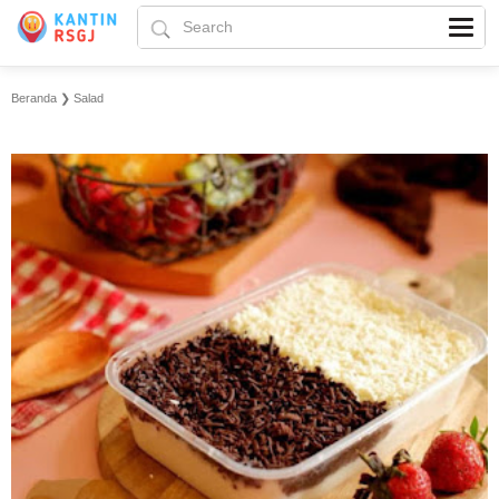
Beranda
❯
Salad